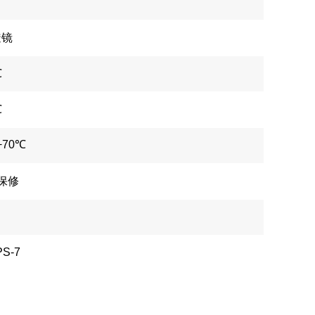
透镜
℃
℃
+70℃
年保修
PS-7