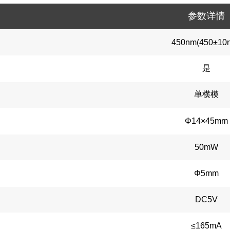
参数详情
450nm
(450±10
是
单横模
Φ14×45mm
50mW
Φ5mm
DC5V
≤165mA