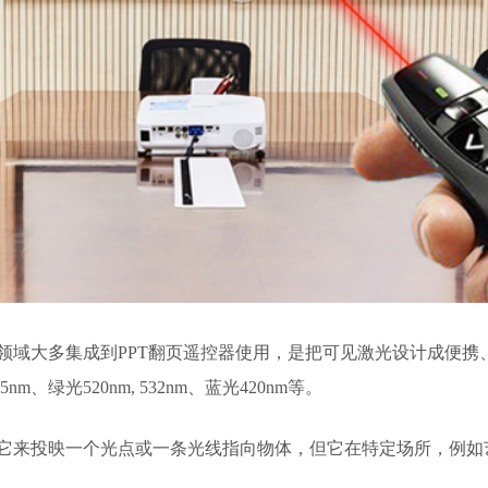
领域大多集成到PPT翻页遥控器使用，是把可见激光设计成便携
m、绿光520nm, 532nm、蓝光420nm等。
它来投映一个光点或一条光线指向物体，但它在特定场所，例如