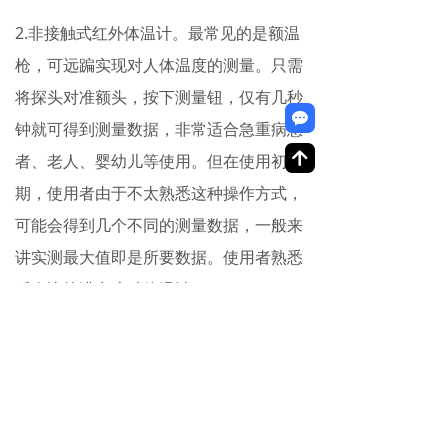
2.非接触式红外体温计。最常见的是额温
枪，可远蹁实现对人体温度的测量。只需
将探头对准额头，按下测量钮，仅有几秒
끁
钟就可得到测量数据，非常适合急重病患
녕
者、老人、婴幼儿等使用。但在使用初
期，使用者由于不太熟悉这种操作方式，
可能会得到几个不同的测量数据，一般来
讲实测最大值即是所要数据。使用者熟悉
后会比较满意这种体温计。
华科公司专门为红外体温计设计生产了符
合医学标准的专用红外激光模组，并且已
为专业红外体温计产品服务多年！具有一
流的研发设计经验！