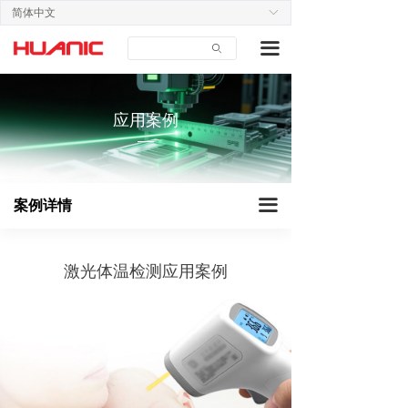
简体中文
ꀅ
首页
工业设备
끀
ꄙ
关于我们
建筑仪器
产品中心
智能家居
应用案例
—
应用案例
医疗美容
技术支持
教育办公
끀
案例详情
新闻中心
户外装备
联系我们
激光体温检测应用案例