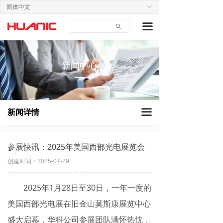
简体中文
ꀅ
首页
企业动态
끀
ꄙ
关于我们
行业新闻
产品中心
展会新闻
新闻中心
—
应用案例
技术支持
끀
新闻详情
新闻中心
联系我们
参展快讯：2025年美国西部光电展览会
创建时间：
2025-07-29
2025年1月28日至30日，一年一度的
美国西部光电展在旧金山莫斯康展览中心
盛大启幕，华科公司参展团队满怀热忱，