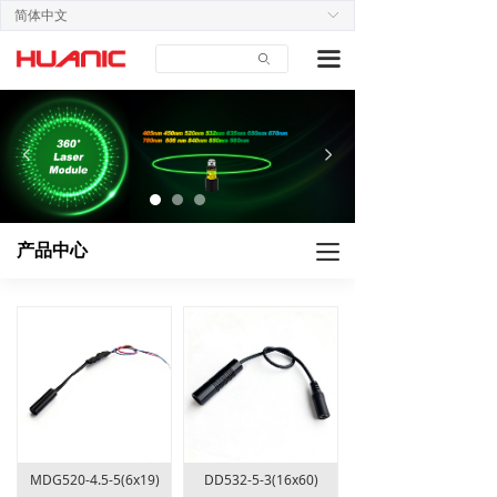
简体中文
ꀅ
首页
끀
ꄙ
关于我们
产品中心
넳
넲
应用案例
技术支持
产品中心
끀
新闻中心
联系我们
MDG520-4.5-5(6x19)
DD532-5-3(16x60)